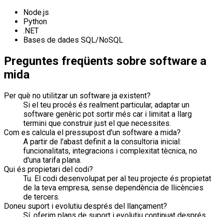
Node.js
Python
.NET
Bases de dades SQL/NoSQL
Preguntes freqüents sobre software a
mida
Per què no utilitzar un software ja existent?
Si el teu procés és realment particular, adaptar un
software genèric pot sortir més car i limitat a llarg
termini que construir just el que necessites.
Com es calcula el pressupost d'un software a mida?
A partir de l'abast definit a la consultoria inicial:
funcionalitats, integracions i complexitat tècnica, no
d'una tarifa plana.
Qui és propietari del codi?
Tu. El codi desenvolupat per al teu projecte és propietat
de la teva empresa, sense dependència de llicències
de tercers.
Doneu suport i evolutiu després del llançament?
Sí, oferim plans de suport i evolutiu continuat després